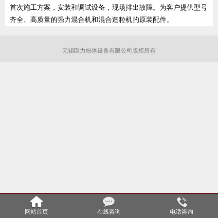
首次施工方案，安装和调试设备，现场排出故障。为客户提供型号
齐全、高质量的强力混合机和混合造粒机的原装配件。
无锡臣力粉体设备有限公司版权所有
网站首页
在线咨询
电话咨询