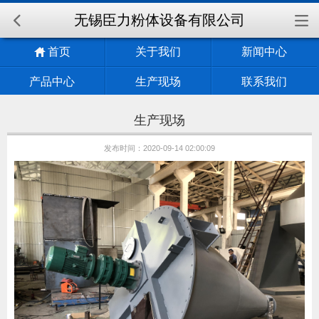
无锡臣力粉体设备有限公司
首页
关于我们
新闻中心
产品中心
生产现场
联系我们
生产现场
发布时间：2020-09-14 02:00:09